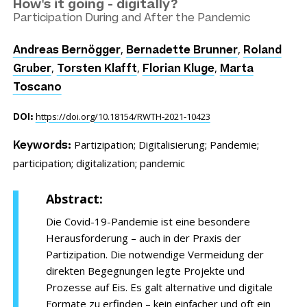
How's it going - digitally?
Participation During and After the Pandemic
,
,
Andreas Bernögger
Bernadette Brunner
Roland
,
,
,
Gruber
Torsten Klafft
Florian Kluge
Marta
Toscano
https://doi.org/10.18154/RWTH-2021-10423
DOI:
Partizipation;
Digitalisierung;
Pandemie;
Keywords:
participation;
digitalization;
pandemic
Abstract:
Die Covid-19-Pandemie ist eine besondere
Herausforderung – auch in der Praxis der
Partizipation. Die notwendige Vermeidung der
direkten Begegnungen legte Projekte und
Prozesse auf Eis. Es galt alternative und digitale
Formate zu erfinden – kein einfacher und oft ein