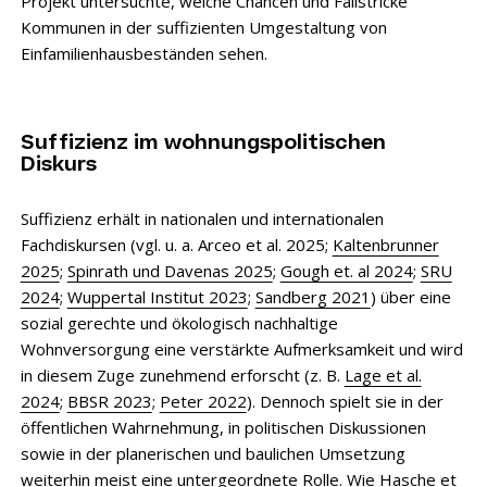
Projekt untersuchte, welche Chancen und Fallstricke
Kommunen in der suffizienten Umgestaltung von
Einfamilienhausbeständen sehen.
Suffizienz im wohnungspolitischen
Diskurs
Suffizienz erhält in nationalen und internationalen
Fachdiskursen (vgl. u. a. Arceo et al. 2025;
Kaltenbrunner
2025
;
Spinrath und Davenas 2025
;
Gough et. al 2024
;
SRU
2024
;
Wuppertal Institut 2023
;
Sandberg 2021
) über eine
sozial gerechte und ökologisch nachhaltige
Wohnversorgung eine verstärkte Aufmerksamkeit und wird
in diesem Zuge zunehmend erforscht (z. B.
Lage et al.
2024
;
BBSR 2023
;
Peter 2022
). Dennoch spielt sie in der
öffentlichen Wahrnehmung, in politischen Diskussionen
sowie in der planerischen und baulichen Umsetzung
weiterhin meist eine untergeordnete Rolle. Wie Hasche et