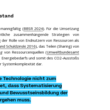
estand
mannigfaltig (
BBSR 2024
). Für die Umsetzung
ntliche zusammenhängende Strategien von
g der Rolle von Endnutzern von Ressourcen als
und Schuldzinski 2016
), das Teilen (Sharing) von
ng
von Ressourcenquellen (
Umweltbundesamt
des Energiebedarfs und somit des CO2-Ausstoßs
er Systemkomplexität dar.
ve Technologie nicht zum
et, dass Systematisierung
und Bewusstseinsbildung der
ergehen muss.