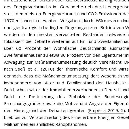
des Energieverbrauchs im Gebäudebetrieb durch energetis
stellt den meisten Energieverbrauch und CO2-Emissionen da
1970er Jahren relevanten Vorgaben durch Wärmeverordnun
energiestrategisch bedingten Regelungen zum Betrieb von W
wurden in den meisten verwalteten Beständen teilweise
fokussiert die Debatte weiterhin auf Ein- und Zweifamilienhä
über 60 Prozent der Wohnfläche Deutschlands ausmache
Zweifamilienhäuser zu etwa 80 Prozent von den Eigentümer:i
Abwägung zur Maßnahmenumsetzung deutlich vereinfacht. Di
nach Stieß et al. (
2010
) der thermische Komfort und wirtsc
dennoch, dass die Maßnahmenumsetzung dort wesentlich von i
insbesondere vom Alter und Familienstand der Haushalte 
Durchschnittsalter der Immobilienerwerbenden in Deutschland i
Durch die Postulierung des Globalziele der Bundesreg
Erreichungsgrades sowie die Motive und Ängste der Eigentüm
den Hintergrund der Debatten geraten (
Empirica 2019: 5
).
blieb bis zur Verabschiedung des Erneuerbare-Energien-Ges
Maßnahmen ein ähnliches Randphänomen.