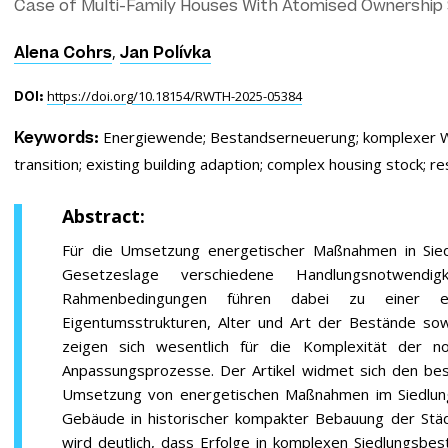
Case of Multi-Family Houses With Atomised Ownership 
,
Alena Cohrs
Jan Polívka
https://doi.org/10.18154/RWTH-2025-05384
DOI:
Energiewende;
Bestandserneuerung;
komplexer 
Keywords:
transition;
existing building adaption;
complex housing stock;
re
Abstract:
Für die Umsetzung energetischer Maßnahmen in Sied
Gesetzeslage verschiedene Handlungsnotwendigk
Rahmenbedingungen führen dabei zu einer er
Eigentumsstrukturen, Alter und Art der Bestände sow
zeigen sich wesentlich für die Komplexität der n
Anpassungsprozesse. Der Artikel widmet sich den b
Umsetzung von energetischen Maßnahmen im Siedlungs
Gebäude in historischer kompakter Bebauung der Stä
wird deutlich, dass Erfolge in komplexen Siedlungsbe