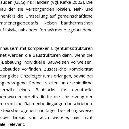
äuden (GEG) ins Handeln (vgl.
Kafke 2022
). Die
bau der sie versorgenden lokalen, Nah- und
enfalls die Umstellung auf gemeinschaftliche
märenergiebedarfs. Neben bauthermischen
auf lokal-, nah- oder fernwärmenetzgebundene
lienhäusern mit komplexen Eigentumsstrukturen
chnet werden die Baustrukturen dann, wenn die
)Bebauung individuelle Bauweisen vorweisen,
 Gebäudes vorfinden. Zusätzliche Komplexität
tung des Einzeleigentums erlangen, sowie bei
ungsbezogene Ebene, stellen unterschiedliche
erhalb eines Baublocks für eventuelle
ben wurden bereits die für die Umsetzung der
n rechtliche Rahmenbedingungen beschrieben.
 akteursbezogenen und lage- beziehungsweise
rüber hinaus sind auch weitere, hier nicht
e, relevant.