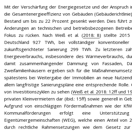
Mit der Verschärfung der Energiegesetze und der Anspruch i
die Gesamtenergieeffizienz von Gebäuden (Gebäuderichtlinie)
Bestand um bis zu 22 Prozent gesenkt werden. Dies führt 
Änderungen an technischen und betriebsbezogenen Betreibe
Fokus zu rücken. Nach Weiß et al. (
2018: 8
) stellte 2015
Deutschland 927 TWh, bei vollständiger konventionell
zukunftsgerichteter Sanierung 299 TWh. Zu letzteren z
Energieverbrauchs, insbesondere des Wärmeverbrauchs, dur
damit zusammenhängender Dämmung von Fassaden, Däc
Zweifamilienhäusern ergeben sich für die Maßnahmenumsetz
spätestens bei Weitergabe der Immobilien an neue Nutzende
allem langfristige Sanierungspläne eine entsprechende Rolle.
von Investitionszyklen zu sehen (
Weiß et al. 2018: 12ff und 19
privaten Kleinvermietern dar (ibid.: 15ff) sowie generell in Ge
Aufgrund von einschlägigen Fördermaßnahmen wie der KfW
Kommunalförderungen erfolgt eine Unterstütz
Eigentümergemeinschaften (WEG), welche einen Anteil von
durch rechtliche Rahmensetzungen wie dem Gesetz zur