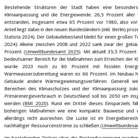
Bestehende Strukturen der Stadt haben eine besonders
Klimaanpassung und die Energiewende. 26,5 Prozent aller
entstanden, insgesamt etwa 65 Prozent vor 1980, also vor
Anteil liegt dabei in den neuen Bundesländern (inkl. Berlin) proz
Statista 2024). Der Gebäudebestand bleibt für einen großen T
2024): Alleine zwischen 2008 und 2022 sank zwar der gebä
Prozent (
Umweltbundesamt 2025
). Mit aktuell 35,5 Prozen
bedeutsamer Bereich für die Maßnahmen zum Erreichen der Kli
wurde 2023 noch zu 80 Prozent mit fossilen Energi
Warmwasserzubereitung waren es 66 Prozent. Im Neubau hin
Gebäude andere Wärmegewinnungsverfahren. Generell wir
Bereichen des Klimaschutzes und der Klimaanpassung zuko
Primärenergieverbrauch in Deutschland soll bis 2050 um i
werden (
BMI 2020
). Rund ein Drittel dieses Einsparziels 
bisherigen Maßnahmen wie eine kompakte Bauweise und die
allerdings nicht ausreichen. Die Lücke ist im Energiebereic
nachhaltiger Ressourcenströme zu schließen (
Umweltbundesa
Im bestehenden Diskurs über die Bestandssanierung wurde