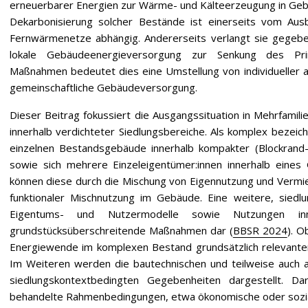
erneuerbarer Energien zur Wärme- und Kälteerzeugung in Geb
Dekarbonisierung solcher Bestände ist einerseits vom Aus
Fernwärmenetze abhängig. Andererseits verlangt sie gegeben
lokale Gebäudeenergieversorgung zur Senkung des Pri
Maßnahmen bedeutet dies eine Umstellung von individueller 
gemeinschaftliche Gebäudeversorgung.
Dieser Beitrag fokussiert die Ausgangssituation in Mehrfami
innerhalb verdichteter Siedlungsbereiche. Als komplex bezei
einzelnen Bestandsgebäude innerhalb kompakter (Blockrand-
sowie sich mehrere Einzeleigentümer:innen innerhalb eines
können diese durch die Mischung von Eigennutzung und Vermie
funktionaler Mischnutzung im Gebäude. Eine weitere, siedl
Eigentums- und Nutzermodelle sowie Nutzungen inn
grundstücksüberschreitende Maßnahmen dar (
BBSR 2024
). O
Energiewende im komplexen Bestand grundsätzlich relevante
Im Weiteren werden die bautechnischen und teilweise auch
siedlungskontextbedingten Gegebenheiten dargestellt. Da
behandelte Rahmenbedingungen, etwa ökonomische oder sozial