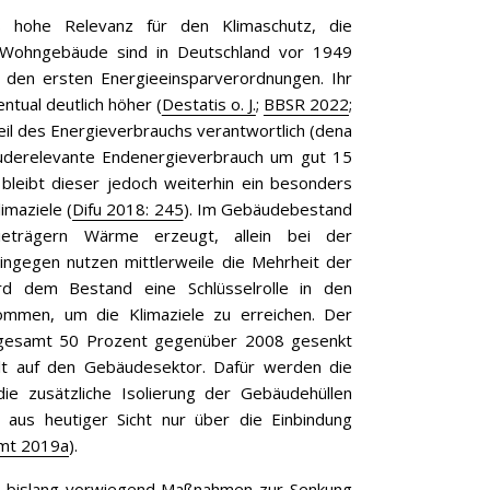
 hohe Relevanz für den Klimaschutz, die
 Wohngebäude sind in Deutschland vor 1949
 den ersten Energieeinsparverordnungen. Ihr
entual deutlich höher (
Destatis o. J.
;
BBSR 2022
;
eil des Energieverbrauchs verantwortlich (dena
uderelevante Endenergieverbrauch um gut 15
t bleibt dieser jedoch weiterhin ein besonders
maziele (
Difu 2018: 245
). Im Gebäudebestand
eträgern Wärme erzeugt, allein bei der
gegen nutzen mittlerweile die Mehrheit der
d dem Bestand eine Schlüsselrolle in den
mmen, um die Klimaziele zu erreichen. Der
nsgesamt 50 Prozent gegenüber 2008 gesenkt
fällt auf den Gebäudesektor. Dafür werden die
 zusätzliche Isolierung der Gebäudehüllen
h aus heutiger Sicht nur über die Einbindung
mt 2019a
).
n bislang vorwiegend Maßnahmen zur Senkung