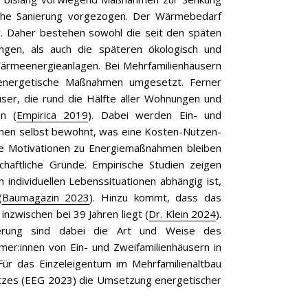
che Sanierung vorgezogen. Der Wärmebedarf
r. Daher bestehen sowohl die seit den späten
gen, als auch die späteren ökologisch und
ärmeenergieanlagen. Bei Mehrfamilienhäusern
 energetische Maßnahmen umgesetzt. Ferner
user, die rund die Hälfte aller Wohnungen und
n (
Empirica 2019
). Dabei werden Ein- und
nnen selbst bewohnt, was eine Kosten-Nutzen-
e Motivationen zu Energiemaßnahmen bleiben
haftliche Gründe. Empirische Studien zeigen
ndividuellen Lebenssituationen abhängig ist,
(
Baumagazin 2023
). Hinzu kommt, dass das
nzwischen bei 39 Jahren liegt (
Dr. Klein 2024
).
ierung sind dabei die Art und Weise des
er:innen von Ein- und Zweifamilienhäusern in
 Für das Einzeleigentum im Mehrfamilienaltbau
etzes (EEG 2023) die Umsetzung energetischer