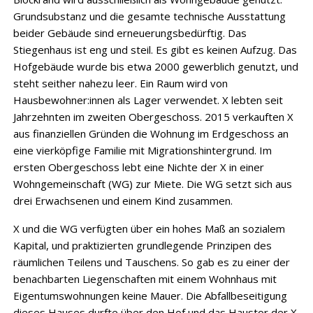
Grundsubstanz und die gesamte technische Ausstattung
beider Gebäude sind erneuerungsbedürftig. Das
Stiegenhaus ist eng und steil. Es gibt es keinen Aufzug. Das
Hofgebäude wurde bis etwa 2000 gewerblich genutzt, und
steht seither nahezu leer. Ein Raum wird von
Hausbewohner:innen als Lager verwendet. X lebten seit
Jahrzehnten im zweiten Obergeschoss. 2015 verkauften X
aus finanziellen Gründen die Wohnung im Erdgeschoss an
eine vierköpfige Familie mit Migrationshintergrund. Im
ersten Obergeschoss lebt eine Nichte der X in einer
Wohngemeinschaft (WG) zur Miete. Die WG setzt sich aus
drei Erwachsenen und einem Kind zusammen.
X und die WG verfügten über ein hohes Maß an sozialem
Kapital, und praktizierten grundlegende Prinzipen des
räumlichen Teilens und Tauschens. So gab es zu einer der
benachbarten Liegenschaften mit einem Wohnhaus mit
Eigentumswohnungen keine Mauer. Die Abfallbeseitigung
dieses Hauses durfte über den Hof und das Haustor der X