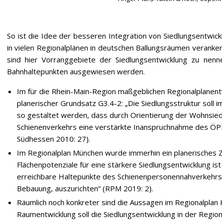
So ist die Idee der besseren Integration von Siedlungsentwi
in vielen Regionalplänen in deutschen Ballungsräumen veranke
sind hier Vorranggebiete der Siedlungsentwicklung zu nenne
Bahnhaltepunkten ausgewiesen werden.
Im für die Rhein-Main-Region maßgeblichen Regionalplanentwu
planerischer Grundsatz G3.4-2: „Die Siedlungsstruktur soll i
so gestaltet werden, dass durch Orientierung der Wohnsie
Schienenverkehrs eine verstärkte Inanspruchnahme des ÖP
Südhessen 2010: 27).
Im Regionalplan München wurde immerhin ein planerisches Z
Flächenpotenziale für eine stärkere Siedlungsentwicklung is
erreichbare Haltepunkte des Schienenpersonennahverkehrs
Bebauung, auszurichten“ (RPM 2019: 2).
Räumlich noch konkreter sind die Aussagen im Regionalplan H
Raumentwicklung soll die Siedlungsentwicklung in der Regio