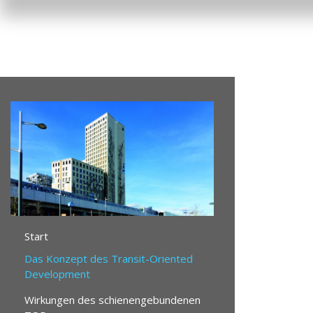
Start
Das Konzept des Transit-Oriented
Development
Wirkungen des schienengebundenen