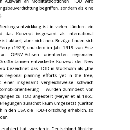
en Auswahl an Mobilitätsoptionen. TOD wird
ungsbauverdichtung begriffen, sondern als eine
).
iedlungsentwicklung ist in vielen Ländern ein
d das Konzept insgesamt als international
st aktuell, aber nicht neu. Bezüge finden sich
 Perry (1929) und dem im Jahr 1919 von Fritz
an ÖPNV-Achsen orientierten regionalen
n Großbritannien entwickelte Konzept der New
ero bezeichnet das TOD in Stockholm als „the
regional planning efforts yet in the free,
t einer insgesamt vergleichsweise schwach
utomobilorientierung – wurden zumindest von
egungen zu TOD angestellt (Meyer et al. 1965;
berlegungen zunächst kaum umgesetzt (Carlton
uch in den USA die TOD-Forschung erheblich, so
den.
etabliert hat, werden in Deutschland ähnliche