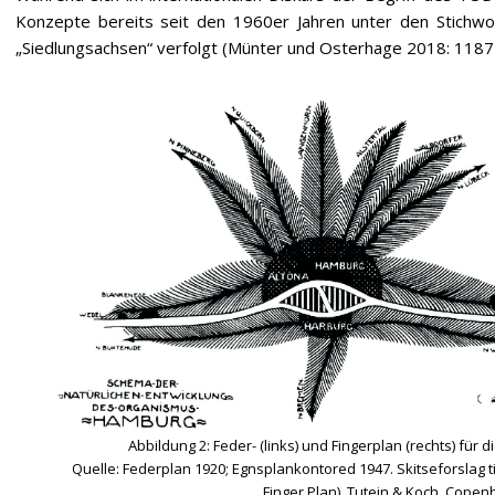
Konzepte bereits seit den 1960er Jahren unter den Stichwor
„Siedlungsachsen“ verfolgt (Münter und Osterhage 2018: 1187 
Abbildung 2: Feder- (links) und Fingerplan (rechts) fü
Quelle: Federplan 1920; Egnsplankontored 1947. Skitseforslag
Finger Plan). Tutein & Koch, Cope