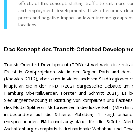
effects of this concept: shifting traffic to rail, more
and employment developments. It also becomes clear, p
prices and negative impact on lower-income groups m
locations.
Das Konzept des Transit-Oriented Developm
Transit-Oriented Development (TOD) ist weltweit ein zentr
Es ist in Großprojekten wie in der Region Paris und dem
(Knowles 2012), aber auch in vielen anderen Stadtregionen r
knüpft an die in der PND 1/2021 dargestellte Debatte um 
Hamburg Oberbillwerder, Förster und Schmitt 2021). Es be
Siedlungsentwicklung in Richtung von kompakten und flächens
des Modal Split vom Motorisierten Individualverkehr (MIV) hi
insbesondere auf die Schiene. Abbildung 1 zeigt anhan
entsprechenden Flächennutzungspläne für die Städte Alle
Aschaffenburg exemplarisch drei nationale Wohnbau- und Gewe