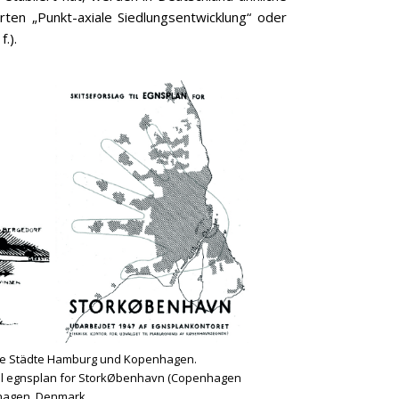
ten „Punkt-axiale Siedlungsentwicklung“ oder
f.).
r die Städte Hamburg und Kopenhagen.
 til egnsplan for StorkØbenhavn (Copenhagen
nhagen, Denmark.