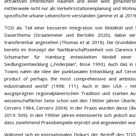
attraktiven öffentlichen Räumen und einer weit gefächert
mittlerweile nicht nur als Verkehrsstationenplanung und Wohn
spezifische urbane Lebensform verstanden (Jamme et al. 2019
TOD als Teil einer besseren Integration von Mobilität und S
Dauerthema (Straatemeier und Bertolini 2020), dabei wir
transferierbar angesehen (Thomas et al. 2018). Die Grundidee i
bereits im Konzept der Nachbarschaftseinheit von Clarence
Schumacher für Hamburg entwickelten Modell einer 
Siedlungsentwicklung („Federplan“, Bose 1993). Auch das i
Towns nahm die Idee der punktaxialen Entwicklung auf. Cerv
product of perhaps the most comprehensive and ambitious 
industrialised world” (1998: 111). Auch in den USA – mi
ausgeprägten regionalplanerischen Tradition und starken A
wissenschaftlicher Seite schon seit den 1960er Jahren Überl
Cervero 1984, Cervero 2004). In der Praxis wurden diese Ü
2019: 509). In den 1990er Jahren intensivierte sich jedoch a
dass zunehmend Praxisbeispiele erprobt und angewendet wur
Während sich im internationalen Diskurs der Begriff des TOD 