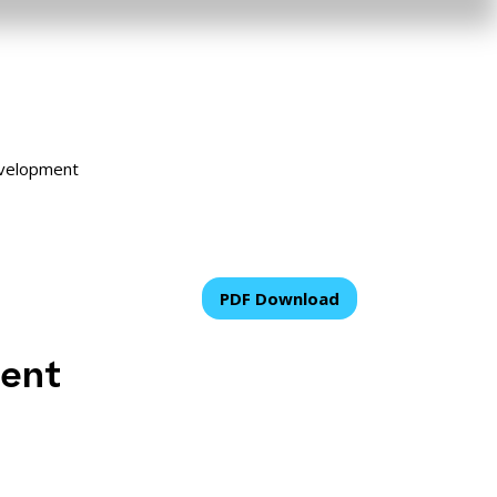
evelopment
PDF Download
ment