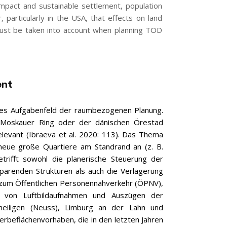
 compact and sustainable settlement, population
articularly in the USA, that effects on land
ust be taken into account when planning TOD
ent
ales Aufgabenfeld der raumbezogenen Planung.
 Moskauer Ring oder der dänischen Örestad
elevant (Ibraeva et al. 2020: 113). Das Thema
neue große Quartiere am Standrand an (z. B.
trifft sowohl die planerische Steuerung der
parenden Strukturen als auch die Verlagerung
n zum Öffentlichen Personennahverkehr (ÖPNV),
d von Luftbildaufnahmen und Auszügen der
rheiligen (Neuss), Limburg an der Lahn und
rbeflächenvorhaben, die in den letzten Jahren