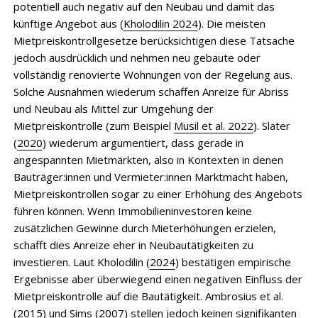
potentiell auch negativ auf den Neubau und damit das
künftige Angebot aus (
Kholodilin 2024
). Die meisten
Mietpreiskontrollgesetze berücksichtigen diese Tatsache
jedoch ausdrücklich und nehmen neu gebaute oder
vollständig renovierte Wohnungen von der Regelung aus.
Solche Ausnahmen wiederum schaffen Anreize für Abriss
und Neubau als Mittel zur Umgehung der
Mietpreiskontrolle (zum Beispiel
Musil et al. 2022
). Slater
(
2020
) wiederum argumentiert, dass gerade in
angespannten Mietmärkten, also in Kontexten in denen
Bauträger:innen und Vermieter:innen Marktmacht haben,
Mietpreiskontrollen sogar zu einer Erhöhung des Angebots
führen können. Wenn Immobilieninvestoren keine
zusätzlichen Gewinne durch Mieterhöhungen erzielen,
schafft dies Anreize eher in Neubautätigkeiten zu
investieren. Laut Kholodilin (
2024
) bestätigen empirische
Ergebnisse aber überwiegend einen negativen Einfluss der
Mietpreiskontrolle auf die Bautätigkeit. Ambrosius et al.
(
2015
) und Sims (
2007
) stellen jedoch keinen signifikanten