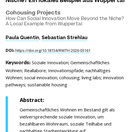
Nische? Ein lokales Beispiel aus Wuppertal
Cohousing Projects
How Can Social Innovation Move Beyond the Niche?
A Local Example from Wuppertal
,
Paula Quentin
Sebastian Strehlau
https://doi.org/10.18154/RWTH-2026-03161
DOI:
Soziale Innovation;
Gemeinschaftliches
Keywords:
Wohnen;
Reallabore;
Innovationspfade;
nachhaltiges
Wohnen;
social innovation;
cohousing;
living labs;
innovation
pathways;
sustainable housing
Abstract:
Gemeinschaftliches Wohnen im Bestand gilt als
vielversprechende soziale Innovation, um
bezahlbaren Wohnraum, soziale Teilhabe und
nachhaltige Stadtentwicklung auf