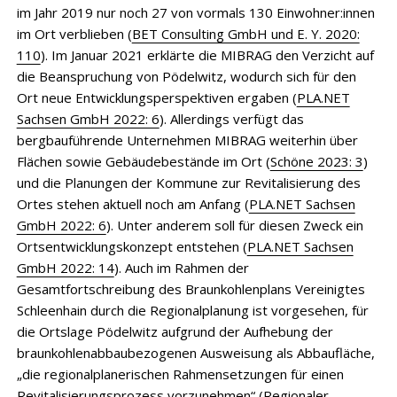
im Jahr 2019 nur noch 27 von vormals 130 Einwohner:innen
im Ort verblieben (
BET Consulting GmbH und E. Y. 2020:
110
). Im Januar 2021 erklärte die MIBRAG den Verzicht auf
die Beanspruchung von Pödelwitz, wodurch sich für den
Ort neue Entwicklungsperspektiven ergaben (
PLA.NET
Sachsen GmbH 2022: 6
). Allerdings verfügt das
bergbauführende Unternehmen MIBRAG weiterhin über
Flächen sowie Gebäudebestände im Ort (
Schöne 2023: 3
)
und die Planungen der Kommune zur Revitalisierung des
Ortes stehen aktuell noch am Anfang (
PLA.NET Sachsen
GmbH 2022: 6
). Unter anderem soll für diesen Zweck ein
Ortsentwicklungskonzept entstehen (
PLA.NET Sachsen
GmbH 2022: 14
). Auch im Rahmen der
Gesamtfortschreibung des Braunkohlenplans Vereinigtes
Schleenhain durch die Regionalplanung ist vorgesehen, für
die Ortslage Pödelwitz aufgrund der Aufhebung der
braunkohlenabbaubezogenen Ausweisung als Abbaufläche,
„die regionalplanerischen Rahmensetzungen für einen
Revitalisierungsprozess vorzunehmen“ (
Regionaler