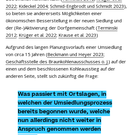
2022
;
Kideckel 2004
;
Schmid-Engbrodt und Schmidt 2023
),
so bieten sie andererseits Möglichkeiten einer
ökonomischen Besserstellung in der neuen Siedlung und
der (Re-)Aktivierung der Dorfgemeinschaft (
Terminski
2012
;
Krüger et al. 2022
;
Krause et al. 2023
)
Aufgrund des langen Planungsvorlaufs einer Umsiedlung
von circa 15 Jahren (
Beckmann und Heyer 2023
;
Geschäftsstelle des Braunkohlenausschusses o. J.
) auf der
einen und dem beschlossenen Kohleausstieg auf der
anderen Seite, stellt sich zukünftig die Frage:
Was passiert mit Ortslagen, in
welchen der Umsiedlungsprozess
bereits begonnen wurde, welche
nun allerdings nicht weiter in
Anspruch genommen werden