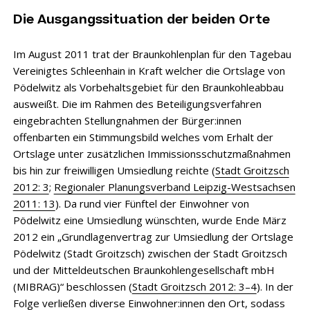
Die Ausgangssituation der beiden Orte
Im August 2011 trat der Braunkohlenplan für den Tagebau
Vereinigtes Schleenhain in Kraft welcher die Ortslage von
Pödelwitz als Vorbehaltsgebiet für den Braunkohleabbau
ausweißt. Die im Rahmen des Beteiligungsverfahren
eingebrachten Stellungnahmen der Bürger:innen
offenbarten ein Stimmungsbild welches vom Erhalt der
Ortslage unter zusätzlichen Immissionsschutzmaßnahmen
bis hin zur freiwilligen Umsiedlung reichte (
Stadt Groitzsch
2012: 3
;
Regionaler Planungsverband Leipzig-Westsachsen
2011: 13
). Da rund vier Fünftel der Einwohner von
Pödelwitz eine Umsiedlung wünschten, wurde Ende März
2012 ein „Grundlagenvertrag zur Umsiedlung der Ortslage
Pödelwitz (Stadt Groitzsch) zwischen der Stadt Groitzsch
und der Mitteldeutschen Braunkohlengesellschaft mbH
(MIBRAG)“ beschlossen (
Stadt Groitzsch 2012: 3–4
). In der
Folge verließen diverse Einwohner:innen den Ort, sodass