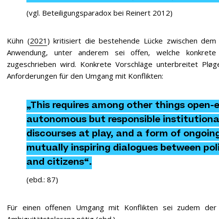
(vgl. Beteiligungsparadox bei
Reinert 2012
)
Kühn (
2021
) kritisiert die bestehende Lücke zwischen dem
Anwendung, unter anderem sei offen, welche konkrete
zugeschrieben wird. Konkrete Vorschläge unterbreitet Pløg
Anforderungen für den Umgang mit Konflikten:
„This requires among other things open-e
autonomous but responsible institutional 
discourses at play, and a form of ongoing
mutually inspiring dialogues between poli
and citizens“.
(
ebd.: 87
)
Für einen offenen Umgang mit Konflikten sei zudem der 
Ambiguitätstoleranz nötig (ebd.).