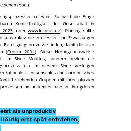
eziehen (ebd.).
anungsprozessen relevant: So wird die Frage
en Konflikthaftigkeit der Gesellschaft in
n 2023
; oder
www.lokonet.de
). Planung sollte
d konstruktiv die Interessen und Erwartungen
g in Beteiligungsprozesse finden, damit diese im
en (
Crouch 2004
). Diese Herangehensweise
aft im Sinne Mouffes, sondern bezieht die
ungsprozess ein. In diesem Sinne verfolgen
lich rationales, konsensuales und harmonisches
 Konflikt stehenden Gruppen mit ihren pluralen
sprozessen anzuerkennen und zu integrieren
eist als unproduktiv
 häufig erst spät entstehen,
.