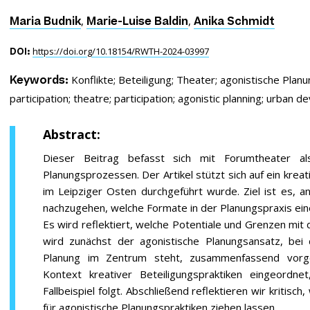
,
,
Maria Budnik
Marie-Luise Baldin
Anika Schmidt
https://doi.org/10.18154/RWTH-2024-03997
DOI:
Konflikte;
Beteiligung;
Theater;
agonistische Planu
Keywords:
participation;
theatre;
participation;
agonistic planning;
urban d
Abstract:
Dieser Beitrag befasst sich mit Forumtheater 
Planungsprozessen. Der Artikel stützt sich auf ein krea
im Leipziger Osten durchgeführt wurde. Ziel ist es, a
nachzugehen, welche Formate in der Planungspraxis ein
Es wird reflektiert, welche Potentiale und Grenzen mi
wird zunächst der agonistische Planungsansatz, bei 
Planung im Zentrum steht, zusammenfassend vorges
Kontext kreativer Beteiligungspraktiken eingeordn
Fallbeispiel folgt. Abschließend reflektieren wir kritis
für agonistische Planungspraktiken ziehen lassen.