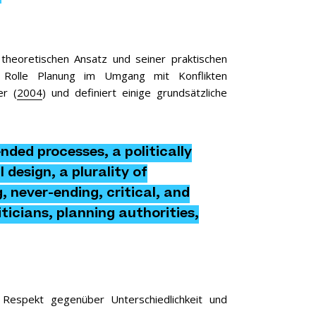
 theoretischen Ansatz und seiner praktischen
 Rolle Planung im Umgang mit Konflikten
er (
2004
) und definiert einige grundsätzliche
nded processes, a politically
design, a plurality of
, never-ending, critical, and
ticians, planning authorities,
Respekt gegenüber Unterschiedlichkeit und