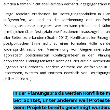
auf den Rahmen, nicht aber auf den Verhandlungsgegenstand b
Einige Aspekte erscheinen für Beteiligungspraktiken in Pl
aufgeworfen, wie und ob die Anerkennung der unaufhebbar
Planungsprozesse integriert werden kann (
Hesse und Küh
ermöglichen über festgefahrene Positionen hinauszugehen un
aller Seiten zu erkunden (
Gualini 2015
). Konflikte sollen Einzu
postpolitischen Sinne nicht zu einer formalen Hülle werd
widerspricht nicht der Anerkennung von Gegner:innensch
agonistisch positionierten Konfliktparteien in den Plan
agonistische Planungsansätze nicht das Ziel auf ein vermeint
Ergebnis hinzuarbeiten, sondern vielmehr die Vielfalt von in
Interessen, Werten und Normen innerhalb von Beteiligung
(
Hillier 2003: 41
).
In der Planungspraxis werden Konflikte m
betrachtet, unter anderem weil Proteste
wenn Projekte bereits genehmigt wurden