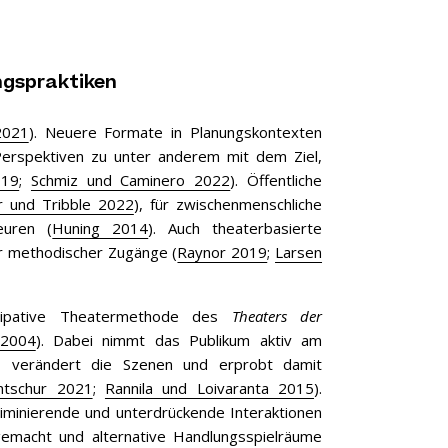
ngspraktiken
2021
). Neuere Formate in Planungskontexten
Perspektiven zu unter anderem mit dem Ziel,
019
;
Schmiz und Caminero 2022
). Öffentliche
 und Tribble 2022
), für zwischenmenschliche
euren (
Huning 2014
). Auch theaterbasierte
r methodischer Zugänge (
Raynor 2019
;
Larsen
zipative Theatermethode des
Theaters der
 2004
). Dabei nimmt das Publikum aktiv am
ne, verändert die Szenen und erprobt damit
ntschur 2021
;
Rannila und Loivaranta 2015
).
riminierende und unterdrückende Interaktionen
gemacht und alternative Handlungsspielräume