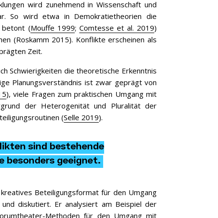
icklungen wird zunehmend in Wissenschaft und
ar. So wird etwa in Demokratietheorien die
 betont (
Mouffe 1999
;
Comtesse et al. 2019
)
chen (Roskamm 2015). Konflikte erscheinen als
eprägten Zeit.
h Schwierigkeiten die theoretische Erkenntnis
ige Planungsverständnis ist zwar geprägt von
15
), viele Fragen zum praktischen Umgang mit
grund der Heterogenität und Pluralität der
eiligungsroutinen (
Selle 2019
).
ikten sind bestehende
e besonders geeignet.
n kreatives Beteiligungsformat für den Umgang
 und diskutiert. Er analysiert am Beispiel der
 Forumtheater-Methoden für den Umgang mit