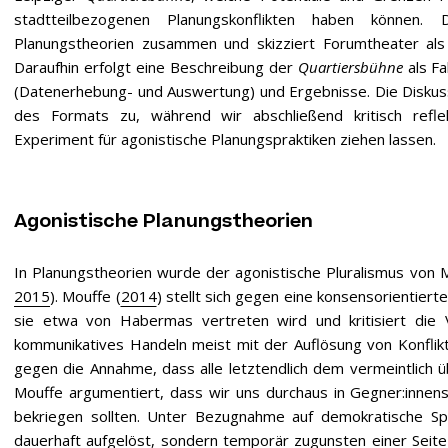
stadtteilbezogenen Planungskonflikten haben können. 
Planungstheorien zusammen und skizziert Forumtheater als ei
Daraufhin erfolgt eine Beschreibung der
Quartiersbühne
als Fa
(Datenerhebung- und Auswertung) und Ergebnisse. Die Diskus
des Formats zu, während wir abschließend kritisch refle
Experiment für agonistische Planungspraktiken ziehen lassen.
Agonistische Planungstheorien
In Planungstheorien wurde der agonistische Pluralismus von 
2015
). Mouffe (
2014
) stellt sich gegen eine konsensorientiert
sie etwa von Habermas vertreten wird und kritisiert die V
kommunikatives Handeln meist mit der Auflösung von Konflikt
gegen die Annahme, dass alle letztendlich dem vermeintlich
Mouffe argumentiert, dass wir uns durchaus in Gegner:innens
bekriegen sollten. Unter Bezugnahme auf demokratische Spi
dauerhaft aufgelöst, sondern temporär zugunsten einer Seit