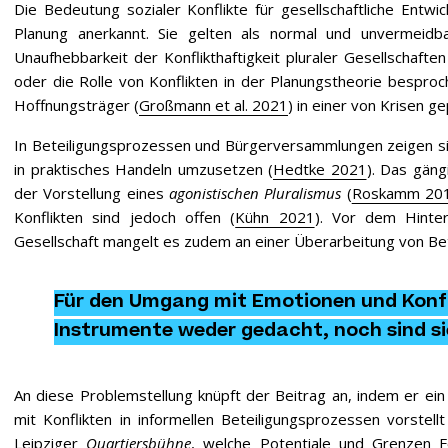
Die Bedeutung sozialer Konflikte für gesellschaftliche Entw
Planung anerkannt. Sie gelten als normal und unvermeidb
Unaufhebbarkeit der Konflikthaftigkeit pluraler Gesellschaften
oder die Rolle von Konflikten in der Planungstheorie bespro
Hoffnungsträger (
Großmann et al. 2021
) in einer von Krisen g
In Beteiligungsprozessen und Bürgerversammlungen zeigen sic
in praktisches Handeln umzusetzen (
Hedtke 2021
). Das gäng
der Vorstellung eines
agonistischen Pluralismus
(
Roskamm 20
Konflikten sind jedoch offen (
Kühn 2021
). Vor dem Hinter
Gesellschaft mangelt es zudem an einer Überarbeitung von Bet
Für den Umgang mit Emotionen und Konfl
Instrumente weder gedacht, noch sind si
An diese Problemstellung knüpft der Beitrag an, indem er ei
mit Konflikten in informellen Beteiligungsprozessen vorstellt
Leipziger
Quartiersbühne
, welche Potentiale und Grenzen