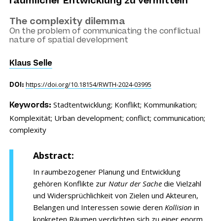
räumlicher Entwicklung zu vermitteln
The complexity dilemma
On the problem of communicating the conflictual
nature of spatial development
Klaus Selle
https://doi.org/10.18154/RWTH-2024-03995
DOI:
Stadtentwicklung;
Konflikt;
Kommunikation;
Keywords:
Komplexität;
Urban development;
conflict;
communication;
complexity
Abstract:
In raumbezogener Planung und Entwicklung
gehören Konflikte zur
Natur der Sache
die Vielzahl
und Widersprüchlichkeit von Zielen und Akteuren,
Belangen und Interessen sowie deren
Kollision
in
konkreten Räumen verdichten sich zu einer enorm