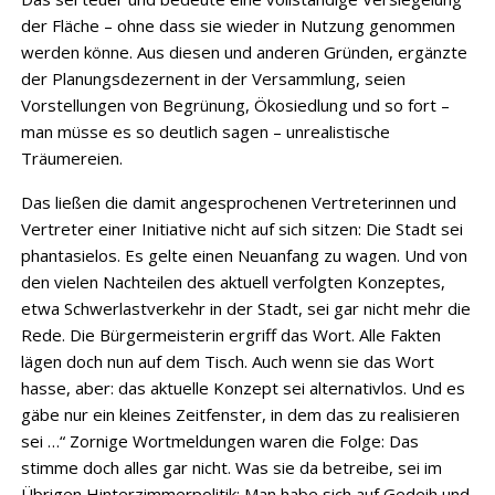
der Fläche – ohne dass sie wieder in Nutzung genommen
werden könne. Aus diesen und anderen Gründen, ergänzte
der Planungsdezernent in der Versammlung, seien
Vorstellungen von Begrünung, Ökosiedlung und so fort –
man müsse es so deutlich sagen – unrealistische
Träumereien.
Das ließen die damit angesprochenen Vertreterinnen und
Vertreter einer Initiative nicht auf sich sitzen: Die Stadt sei
phantasielos. Es gelte einen Neuanfang zu wagen. Und von
den vielen Nachteilen des aktuell verfolgten Konzeptes,
etwa Schwerlastverkehr in der Stadt, sei gar nicht mehr die
Rede. Die Bürgermeisterin ergriff das Wort. Alle Fakten
lägen doch nun auf dem Tisch. Auch wenn sie das Wort
hasse, aber: das aktuelle Konzept sei alternativlos. Und es
gäbe nur ein kleines Zeitfenster, in dem das zu realisieren
sei …“ Zornige Wortmeldungen waren die Folge: Das
stimme doch alles gar nicht. Was sie da betreibe, sei im
Übrigen Hinterzimmerpolitik: Man habe sich auf Gedeih und