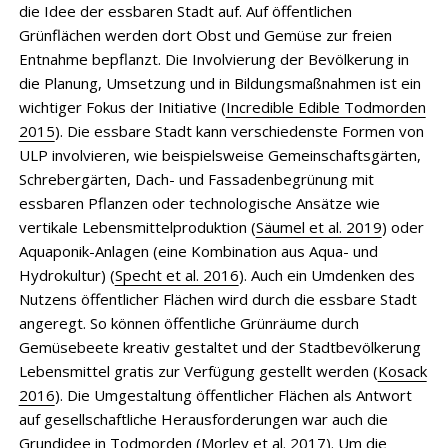
die Idee der essbaren Stadt auf. Auf öffentlichen
Grünflächen werden dort Obst und Gemüse zur freien
Entnahme bepflanzt. Die Involvierung der Bevölkerung in
die Planung, Umsetzung und in Bildungsmaßnahmen ist ein
wichtiger Fokus der Initiative (
Incredible Edible Todmorden
2015
). Die essbare Stadt kann verschiedenste Formen von
ULP involvieren, wie beispielsweise Gemeinschaftsgärten,
Schrebergärten, Dach- und Fassadenbegrünung mit
essbaren Pflanzen oder technologische Ansätze wie
vertikale Lebensmittelproduktion (
Säumel et al. 2019
) oder
Aquaponik-Anlagen (eine Kombination aus Aqua- und
Hydrokultur) (
Specht et al. 2016
). Auch ein Umdenken des
Nutzens öffentlicher Flächen wird durch die essbare Stadt
angeregt. So können öffentliche Grünräume durch
Gemüsebeete kreativ gestaltet und der Stadtbevölkerung
Lebensmittel gratis zur Verfügung gestellt werden (
Kosack
2016
). Die Umgestaltung öffentlicher Flächen als Antwort
auf gesellschaftliche Herausforderungen war auch die
Grundidee in Todmorden (
Morley et al. 2017
). Um die