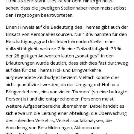
19 % als sehr stark. Dies ist vor dem Hintergrund zu
sehen, dass die jeweiligen Stelleinhaber:innen meist selbst
den Frage­bogen beantworteten.
Einen Hinweis auf die Bedeutung des Themas gibt auch der
Einsatz von Personal­ressourcen. Nur 18 % nannten für den
Beschäftigungsgrad der federführenden Stelle eine
Vollzeittätigkeit, weitere 7 % eine Teilzeittätigkeit. 75 %
der 28 gültigen Antworten lauten „sonstiges“. In den
Erläuterungen wurde deutlich, dass sich dies fast durchweg
auf das für das Thema Hol- und Bringverkehre
aufgewendete Zeitbudget bezieht. Vielfach konnte dies
nicht quantifiziert werden, da der Umgang mit Hol- und
Bringverkehren „eins von vielen Themen“ (so eine befragte
Person) ist und die entsprechenden Personen meist
weitere Aufgabenbereiche übernehmen. Dabei handelt es
sich etwa um die Leitung einer Abteilung, die Überwachung
des ruhenden Verkehrs, Verkehrsunfallanalysen, die
Anordnung von Beschilderungen, Aktionen und